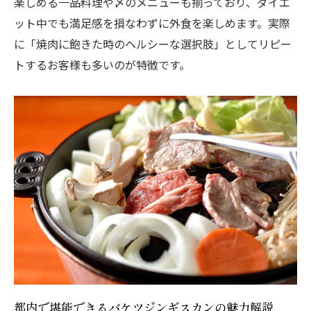
楽しめる一品料理や〆のメニューも揃っており、ダイエ
ジンギスカンの健康的な食べ方と部位の選
ット中でも満足感を損なわずに外食を楽しめます。実際
び方
に「焼肉に飽きた時のヘルシーな選択肢」としてリピー
希少部位ジンギスカンで栄養バランスを意
トするお客様も多いのが特徴です。
識しよう
ジンギスカンで豊富な部位を楽しむ食事術
を解説
都内で堪能できるバケツジンギスカンの魅力解説