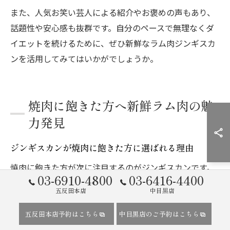
また、人気お笑い芸人による紹介やお褒めの声もあり、
話題性や安心感も抜群です。自分のペースで無理なくダ
イエットを続けるために、ぜひ新鮮なラム肉ジンギスカ
ンを活用してみてはいかがでしょうか。
焼肉に飽きた方へ新鮮ラム肉の魅
力発見
ジンギスカンが焼肉に飽きた方に選ばれる理由
焼肉に飽きた方が次に注目するのがジンギスカンです。
03-6910-4800
03-6416-4400
その大きな理由は、ラム肉ならではのさっぱりとした味
五反田本店
中目黒店
わいと、脂っこさを感じさせないヘルシーさにありま
す。特に東京都品川区で体験できるバケツジンギスカン
五反田本店予約はこちら
中目黒店のご予約はこちら
は、岩手県遠野市発祥のスタイルで、他では味わえない