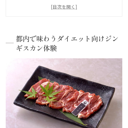
新鮮ラム肉のジンギスカンが健康志向に人
気の理由
都内で堪能できるバケツジンギスカンの魅
力解説
都内で味わうダイエット向けジン
ジンギスカン体験で無理なく始めるダイエ
ギスカン体験
ット生活
品川区で楽しむジンギスカンとダイエット
両立法
ジンギスカンの高タンパク効果で理想の体へ
ジンギスカンの高タンパク質が体作りに最
適な理由
ラム肉ジンギスカンで筋トレや美容にも効
果的
Lカルニチン豊富なジンギスカンの健康サポ