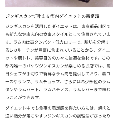
ート
ジンギスカンで代謝アップを実感する食べ
ジンギスカンで叶える都内ダイエットの新常識
方ガイド
ジンギスカンを活用したダイエットは、東京都品川区で
高タンパクなジンギスカンで理想のボディ
も新たな健康志向の食事スタイルとして注目されていま
メイク
す。ラム肉は高タンパク・低カロリーで、脂肪を分解す
ダイエット目線で楽しむラム肉の新提案
るL-カルニチンが豊富に含まれていることから、ダイエ
ジンギスカンで楽しむ低カロリーな食事提
ットや筋トレ、美容目的の方々に最適な食材です。この
案
都内唯一のバケツジンギスカンが楽しめるお店では、毎
ラム肉ジンギスカンでダイエットを美味し
日シェフが手切りで新鮮なラム肉を提供しており、肩ロ
く継続
ースやランプ、ラムチョップ、さらには希少部位のラム
ダイエットに最適なジンギスカンの選び方
タンやラムハート、ラムハチノス、ラムレバーまで味わ
を紹介
うことができます。
ジンギスカンで罪悪感なくグルメを満喫す
ダイエット中でも食事の満足感を得たい方には、焼肉と
る方法
違い脂分が落ちやすいジンギスカンの調理法がぴったり