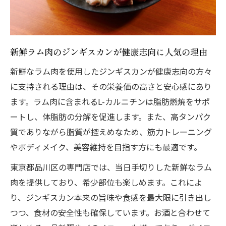
践
家族や仲間と楽しむジンギスカンの新定番
ジンギスカンは一人飲みや宴会にもおすす
新鮮ラム肉のジンギスカンが健康志向に人気の理由
め
新鮮なラム肉を使用したジンギスカンが健康志向の方々
シーン別ジンギスカン活用で食事がもっと
に支持される理由は、その栄養価の高さと安心感にあり
豊かに
ます。ラム肉に含まれるL-カルニチンは脂肪燃焼をサポ
ジンギスカンで食卓を囲む楽しさの魅力発
ートし、体脂肪の分解を促進します。また、高タンパク
見
質でありながら脂質が控えめなため、筋力トレーニング
希少部位も豊富なジンギスカンの健康的な食べ
やボディメイク、美容維持を目指す方にも最適です。
方
東京都品川区の専門店では、当日手切りした新鮮なラム
ジンギスカンで味わう希少部位の美味しさ
肉を提供しており、希少部位も楽しめます。これによ
と健康効果
り、ジンギスカン本来の旨味や食感を最大限に引き出し
ラム肉の希少部位も楽しめるジンギスカン
つつ、食材の安全性も確保しています。お酒と合わせて
の魅力