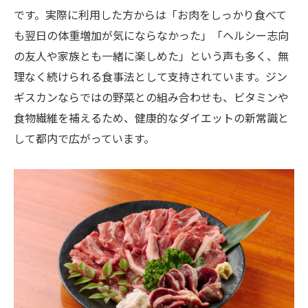
ラム肉の新提案で日々のダイエットを応援
です。実際に利用した方からは「お肉をしっかり食べて
焼肉に飽きた方へ新鮮ラム肉の魅力発見
も翌日の体重増加が気にならなかった」「ヘルシー志向
の友人や家族とも一緒に楽しめた」という声も多く、無
ジンギスカンが焼肉に飽きた方に選ばれる
理なく続けられる食事法として支持されています。ジン
理由
ギスカンならではの野菜との組み合わせも、ビタミンや
新鮮ラム肉のジンギスカンで新しい味覚体
食物繊維を補えるため、健康的なダイエットの新常識と
験を
して都内で広がっています。
ヘルシー志向に嬉しいジンギスカンの魅力
再発見
ジンギスカンならではのラム肉の楽しみ方
を伝授
焼肉以外の選択肢にジンギスカンが注目さ
れる理由
一人でも家族でも楽しめるジンギスカン活用法
一人ジンギスカンで気軽にダイエットを実