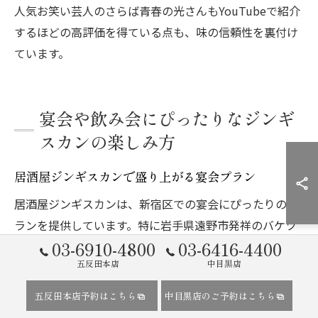
人気お笑い芸人のさらば青春の光さんもYouTubeで紹介
するほどの高評価を得ている点も、味の信頼性を裏付け
ています。
宴会や飲み会にぴったりなジンギ
スカンの楽しみ方
居酒屋ジンギスカンで盛り上がる宴会プラン
居酒屋ジンギスカンは、新宿区での宴会にぴったりのプ
ランを提供しています。特に岩手県遠野市発祥のバケツ
03-6910-4800
03-6416-4400
ジンギスカンは、その独特なスタイルと新鮮な生ラム肉
五反田本店
中目黒店
で参加者の盛り上がりを約束します。
宴会プランでは、肩ロースやランプ、ラムチョップなど
五反田本店予約はこちら
中目黒店のご予約はこちら
の定番部位から、ラムタンやラムハート、希少部位のラ