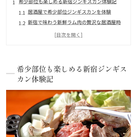
希少部位も楽しめる新宿ジンギスカン体験記
居酒屋で希少部位ジンギスカンを体験
新宿で味わう新鮮ラム肉の贅沢な居酒屋時
間
居酒屋で手切り生ラムを堪能する新宿ジン
ギスカン
ジンギスカンの希少部位を居酒屋で味わう
希少部位も楽しめる新宿ジンギス
魅力
カン体験記
バケツジンギスカンが居酒屋の新常識に
東京都新宿区で満喫する居酒屋ジンギスカンの
魅力
東京都新宿区で居酒屋ジンギスカンを味わ
う理由
居酒屋で楽しむ新宿ジンギスカンの魅力と