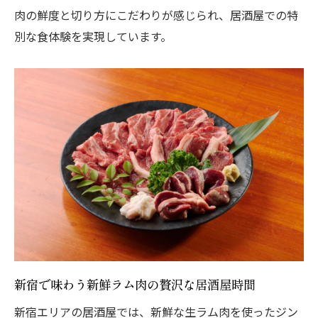
肉の鮮度と切り方にこだわりが感じられ、居酒屋での特
居酒屋で味わう生ラムの一品料理の魅力
別な食体験を実現しています。
生ラム肉の旨味が光る居酒屋の逸品料理
ジンギスカンと居酒屋の一品料理で満足感
倍増
新鮮生ラムを使った居酒屋料理で贅沢時間
ラム肉の美味しさを引き出す居酒屋の工夫
宴会や飲み会にぴったりなジンギスカンの楽し
み方
居酒屋ジンギスカンで盛り上がる宴会プラ
ン
飲み会に最適な居酒屋ジンギスカンの楽し
み方
新宿で味わう新鮮ラム肉の贅沢な居酒屋時間
居酒屋ならではの宴会に合うジンギスカン
新宿エリアの居酒屋では、新鮮な生ラム肉を使ったジン
術