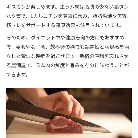
ギスカンが楽しめます。生ラム肉は脂肪の少ない高タン
団体利用も安心な居酒屋ジンギスカンの人
パク質で、Lカルニチンを豊富に含み、脂肪燃焼や美容、
気理由
筋トレをサポートする健康効果も注目されています。
宴会を彩る居酒屋ジンギスカンの魅力とは
そのため、ダイエット中や健康志向の方にもおすすめ
本格ラム肉居酒屋で美味なる時間を過ごす方法
で、宴会や女子会、飲み会の場でも話題性と満足感を両
本格ラム肉居酒屋で味わう贅沢な時間の過
立した贅沢な時間を過ごせます。新宿の喧騒を忘れさせ
ごし方
る居酒屋で、ラム肉の鮮度と旨みを存分に味わうことが
居酒屋で味わう本格ジンギスカンの楽しみ
できます。
方
ラム肉居酒屋で満喫する大人の贅沢体験
居酒屋利用で広がるジンギスカンの楽しみ
本格ジンギスカンを居酒屋で堪能する秘訣