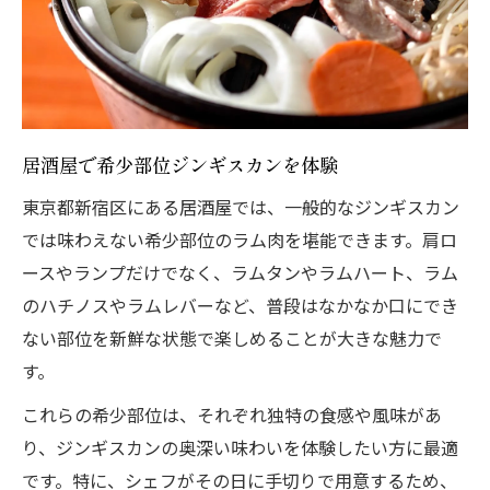
は
新宿の居酒屋が提案する本格ラム肉体験
居酒屋ならではのジンギスカン食べ比べを
満喫
ジンギスカンと居酒屋の相性が抜群な新宿
居酒屋で希少部位ジンギスカンを体験
区
東京都新宿区にある居酒屋では、一般的なジンギスカン
焼肉に飽きた方へ贈るラム肉居酒屋の新提案
では味わえない希少部位のラム肉を堪能できます。肩ロ
焼肉に飽きた方へ居酒屋ジンギスカンの魅
ースやランプだけでなく、ラムタンやラムハート、ラム
力
のハチノスやラムレバーなど、普段はなかなか口にでき
ラム肉の新提案を居酒屋で楽しむコツ
ない部位を新鮮な状態で楽しめることが大きな魅力で
居酒屋ジンギスカンで広がる新たな食体験
す。
焼肉とは違う居酒屋ジンギスカンの世界
これらの希少部位は、それぞれ独特の食感や風味があ
居酒屋で体験するヘルシーなラム肉提案
り、ジンギスカンの奥深い味わいを体験したい方に最適
生ラムの旨味を引き立てる充実の一品料理たち
です。特に、シェフがその日に手切りで用意するため、