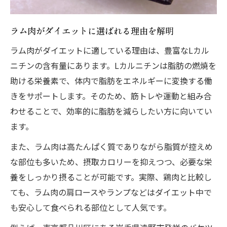
希少部位のラム肉は臭みが弱い理由
ラム肉で体臭が強くなるのは本当か検証
ラム肉がダイエットに選ばれる理由を解明
飽きずに楽しむラム肉のヘルシーレシピ集
ラム肉がダイエットに適している理由は、豊富なLカル
ラム肉の一品料理で毎日飽きずに健康
ニチンの含有量にあります。Lカルニチンは脂肪の燃焼を
ジンギスカン以外のラム肉レシピ紹介
助ける栄養素で、体内で脂肪をエネルギーに変換する働
ヘルシー志向に嬉しいラム肉しゃぶしゃぶ
きをサポートします。そのため、筋トレや運動と組み合
手軽に作れるラム肉のおつまみアイデア
わせることで、効率的に脂肪を減らしたい方に向いてい
希少部位を活かしたラム肉アレンジ術
ます。
ラム肉で美しく健康を目指す新習慣へ
また、ラム肉は高たんぱく質でありながら脂質が控えめ
ラム肉のLカルニチンが美容に役立つ理由
な部位も多いため、摂取カロリーを抑えつつ、必要な栄
養をしっかり摂ることが可能です。実際、鶏肉と比較し
ラム肉を続けることで得られる健康効果
ても、ラム肉の肩ロースやランプなどはダイエット中で
筋トレや美容意識の高い方にラム肉推奨
も安心して食べられる部位として人気です。
ラム肉で始める無理のないダイエット法