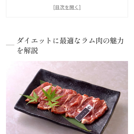
希少部位のラム肉で楽しく健康習慣
ラム肉を食べても太りにくい秘密に迫る
新鮮ラム肉の手切りならではの美味しさ
チキンと比べたラム肉のヘルシーな理由
ダイエットに最適なラム肉の魅力
ラム肉とチキンのカロリー比較と特徴
を解説
ラム肉のLカルニチンが脂肪燃焼を促進
ダイエット中にもラム肉がおすすめな訳
高たんぱく低カロリーなラム肉の魅力
鶏肉と違うラム肉ならではの満腹感
体臭が気になる方必見のラム肉選び術
ラム肉の臭い対策と美味しい部位選び
体臭リスクを抑えるラム肉の食べ方とは
ラム肉でも気にならない調理のコツ