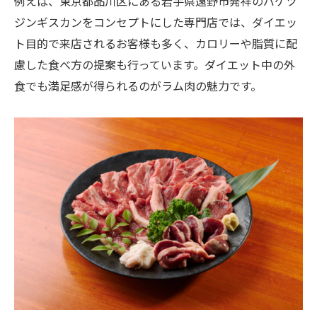
例えば、東京都品川区にある岩手県遠野市発祥のバケツ
希少部位活用でラム肉の魅力を最大化
ジンギスカンをコンセプトにした専門店では、ダイエッ
脂肪燃焼を促すラム肉活用のポイント
ト目的で来店されるお客様も多く、カロリーや脂質に配
脂肪燃焼を助けるラム肉の食べ方を伝授
慮した食べ方の提案も行っています。ダイエット中の外
新鮮ラム肉の調理法で効果的にダイエット
食でも満足感が得られるのがラム肉の魅力です。
ラム肉の部位別に脂質と栄養を比較
脂肪分解に嬉しいラム肉×野菜の組み合わ
せ
ジンギスカンコースで賢く脂肪燃焼習慣