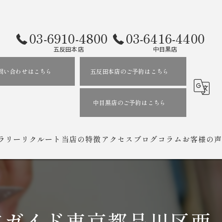
03-6910-4800
03-6416-4400
五反田本店
中目黒店
問い合わせはこちら
五反田本店のご予約はこちら
中目黒店のご予約はこちら
ラリー
リクルート
当店の特徴
アクセス
ブログ
コラム
お客様の声
居酒屋
遠野ジンギスカン よし田 五反田本店
ラム
遠野ジンギスカン よし田 中目黒店
方ガイド東京都品川区西