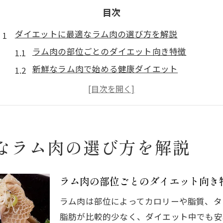
目次
ダイエットに最適なラム肉の選び方を解説
ラム肉の部位ごとのダイエット向き特徴
新鮮なラム肉で始める健康ダイエット
ラム肉の手切りが味と栄養を左右する理由
ジンギスカンでラム肉ダイエットを楽しむ方法
ラム肉と他の肉との栄養価比較のポイント
脂肪燃焼を後押しするジンギスカン体験
なラム肉の選び方を解説
ジンギスカンで味わうラム肉の脂肪燃焼パワー
ラム肉のLカルニチンが脂肪燃焼を強力サポート
ラム肉の部位ごとのダイエット向き
希少部位ラム肉でダイエットを充実させるコツ
ラム肉は部位によってカロリーや脂質、タ
ヘルシーなジンギスカン体験で代謝を上げる
脂肪が比較的少なく、ダイエット中でも安