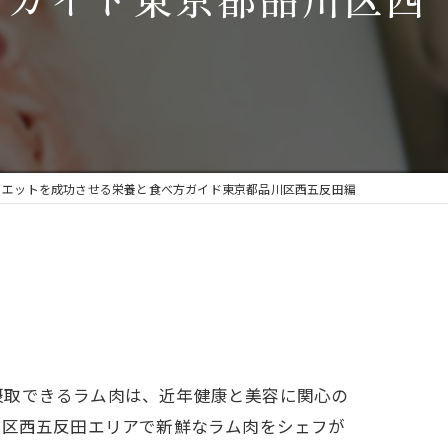
ジンギスカン鍋
遠野ジンギスカンよし田 高田馬場店
焼肉
漫画特集
しゃぶしゃぶ
イエットを成功させる栄養と食べ方ガイド東京都品川区西五反田編
摂取できるラム肉は、近年健康と美容に関心の
川区西五反田エリアで新鮮なラム肉をシェフが