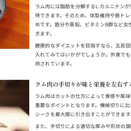
ラム肉の栄養で美容と健康を両立
ラム肉には脂肪を分解するL-カルニチン
ラム肉のLカルニチンが美容に与える効果
待できます。そのため、体型維持や筋トレ
ダイエット中に必要な鉄分をラム肉で補給
めです。鉄分や亜鉛、ビタミンB群など女
きます。
タンパク質豊富なラム肉で美しい体作り
ラム肉のビタミンB群が健康維持をサポート
健康的なダイエットを目指すなら、五反田
入れてみてはいかがでしょうか。外食でも
ヘルシーなラム肉がもたらす美肌効果とは
持されています。
安全面も安心なラム肉ダイエット法
ラム肉の安全性を守る正しい加熱方法とは
ラム肉の手切りが味と栄養を左右す
寄生虫リスクを回避するラム肉の食べ方
新鮮なラム肉で安心してダイエットを実践
ラム肉はカットの仕方によって食感や風味
重要なポイントとなります。機械切りに比
ラム肉ダイエット時に知るべき衛生管理法
シーさを最大限に引き出すことができます
妊婦や健康志向も安心のラム肉調理ポイント
また、手切りによる適切な厚みや形状の調