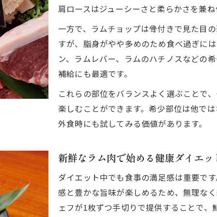
ラム肉を使ったジンギスカンの健康的な楽しみ方
肩ロースはジューシーさと柔らかさを兼ね
ヘルシー志向が選ぶラム肉活用術
一方で、ラムチョップは骨付きで見た目の
ラム肉一品料理が毎日のダイエットを支える
すが、脂身がやや多めのため食べ過ぎには
ラムしゃぶで楽しむヘルシーな食卓作り
ン、ラムレバー、ラムのハチノスなどの希
ラム肉おつまみで無理なく続く健康習慣
補給にも最適です。
外食でも安心なラム肉ダイエット活用術
これらの部位をバランスよく選ぶことで、
ラム肉の多彩な調理法で飽きずに続けるコツ
楽しむことができます。希少部位は他では
西五反田で味わうラム肉料理の魅力
外食時にも試してみる価値があります。
新鮮なラム肉料理が西五反田で楽しめる理由
ラム肉コースで充実のダイエット体験へ
新鮮なラム肉で始める健康ダイエッ
希少部位も豊富なラム肉料理の奥深さ
ダイエット中でも食事の満足感は重要です
友人や仲間と味わうラム肉の魅力を解説
感と豊かな旨味が楽しめるため、無理なく
西五反田で体験できるラム肉の新たな可能性
ェフが1枚ずつ手切りで提供することで、