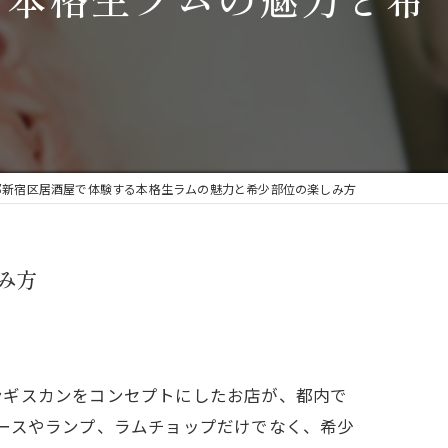
ジンギスカン鍋
遠野ジンギスカンよし田 高田馬場店
焼肉
漫画特集
しゃぶしゃぶ
都新宿区居酒屋で体験する本格生ラムの魅力と希少部位の楽しみ方
み方
ンギスカンをコンセプトにしたお店が、都内で
ースやランプ、ラムチョップだけでなく、希少