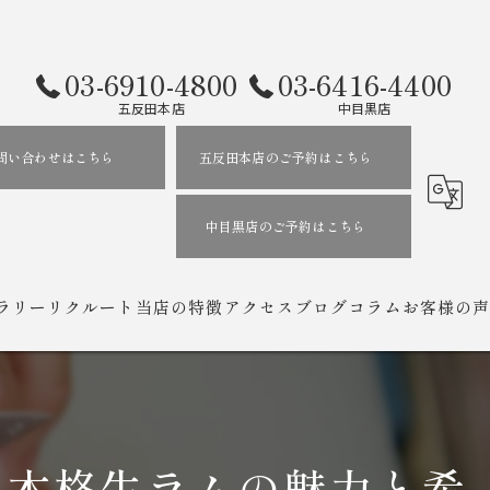
03-6910-4800
03-6416-4400
五反田本店
中目黒店
問い合わせはこちら
五反田本店のご予約はこちら
中目黒店のご予約はこちら
ラリー
リクルート
当店の特徴
アクセス
ブログ
コラム
お客様の声
居酒屋
遠野ジンギスカン よし田 五反田本店
ラム
遠野ジンギスカン よし田 中目黒店
る本格生ラムの魅力と希