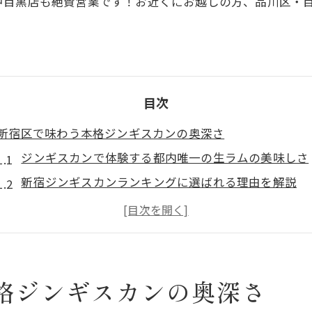
中目黒店も絶賛営業です！お近くにお越しの方、品川区・
目次
新宿区で味わう本格ジンギスカンの奥深さ
ジンギスカンで体験する都内唯一の生ラムの美味しさ
新宿ジンギスカンランキングに選ばれる理由を解説
岩手県遠野市仕込みのバケツジンギスカンで新たな発
高級感あふれる新宿ジンギスカンの魅力に迫る
新宿牧場スタイルの本格ジンギスカンとは何か
生ラムの希少部位を楽しむ新しい体験
格ジンギスカンの奥深さ
希少部位ジンギスカンが味わえる新宿のお店