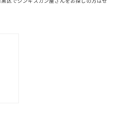
目黒区でジンギスカン屋さんをお探しの方はぜ
見を