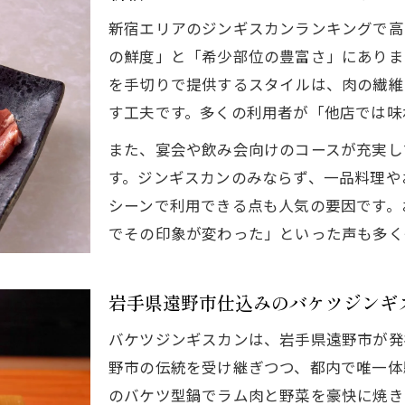
希少部位のジンギスカンはなぜ絶品なのか
新宿エリアのジンギスカンランキングで高
の鮮度」と「希少部位の豊富さ」にありま
焼肉に飽きた方へ新しいジンギスカン体験を提案
を手切りで提供するスタイルは、肉の繊維
ラム肉の風味とジンギスカンの相性を徹底解説
す工夫です。多くの利用者が「他店では味
美食家必見の新宿区ラム肉体験スポット
また、宴会や飲み会向けのコースが充実し
新宿ジンギスカン高級店で堪能する生ラム体験
す。ジンギスカンのみならず、一品料理や
食通が注目するジンギスカン新宿ランキング活用術
シーンで利用できる点も人気の要因です。
希少部位も楽しめる新宿ジンギスカンの選び方
でその印象が変わった」といった声も多く
宴会や飲み会におすすめのラム肉ジンギスカン店
新宿牧場風ジンギスカンで味わう非日常感
岩手県遠野市仕込みのバケツジンギ
宴会や飲み会で選ばれるジンギスカンの理由
バケツジンギスカンは、岩手県遠野市が発
ジンギスカンが宴会や飲み会で人気の秘密
野市の伝統を受け継ぎつつ、都内で唯一体
コースや食べ放題で楽しむ新宿ジンギスカン体験
のバケツ型鍋でラム肉と野菜を豪快に焼き