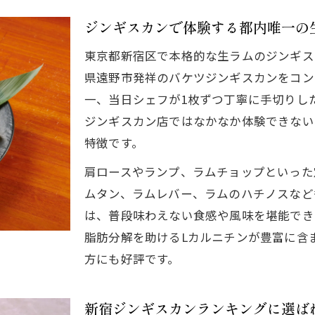
新鮮な生ラムのハチノスやハートの魅力を解説
ジンギスカンで体験する都内唯一の
新宿で出会うラムタンやレバーのおすすめ体験
東京都新宿区で本格的な生ラムのジンギス
ジンギスカンでしか食べられない部位の真実
県遠野市発祥のバケツジンギスカンをコン
他店では希少なジンギスカン部位を徹底紹介
一、当日シェフが1枚ずつ丁寧に手切りし
ラム肉の魅力を堪能したい方におすすめ
ジンギスカン店ではなかなか体験できない
ジンギスカンで味わうラム肉のヘルシーな魅力
特徴です。
新宿で選ぶべきラム肉料理とジンギスカンの特徴
肩ロースやランプ、ラムチョップといった
ダイエットや美容にも最適なジンギスカン体験
ムタン、ラムレバー、ラムのハチノスなど
ラムしゃぶや一品料理も楽しめるジンギスカン店
は、普段味わえない食感や風味を堪能でき
脂肪分解を助けるLカルニチンが豊富に含
筋トレ好き必見のLカルニチン豊富なラム肉活用法
方にも好評です。
ふだん味わえない絶品ジンギスカンの特徴
手切り生ラム使用のジンギスカンが生み出す食感
新宿ジンギスカンランキングに選ば
新宿でジンギスカンのデカ盛りを楽しむポイント