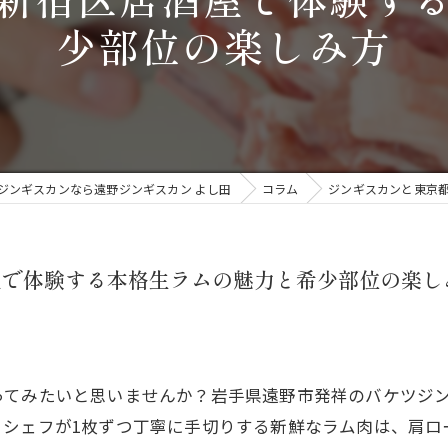
少部位の楽しみ方
ジンギスカンなら遠野ジンギスカン よし田
コラム
ジンギスカンと東京
屋で体験する本格生ラムの魅力と希少部位の楽し
ってみたいと思いませんか？岩手県遠野市発祥のバケツジ
日シェフが1枚ずつ丁寧に手切りする新鮮なラム肉は、肩ロ