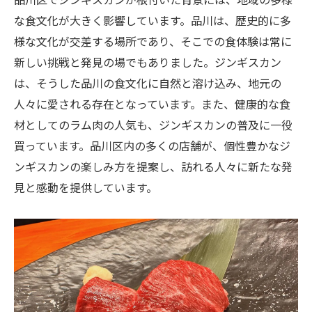
果
な食文化が大きく影響しています。品川は、歴史的に多
都会の喧騒を離れた品川区のジンギスカン
様な文化が交差する場所であり、そこでの食体験は常に
体験
新しい挑戦と発見の場でもありました。ジンギスカン
品川区でのジンギスカンがもたらすリラッ
は、そうした品川の食文化に自然と溶け込み、地元の
クス効果
人々に愛される存在となっています。また、健康的な食
東京都品川区でのジンギスカン飲み会が健康面
材としてのラム肉の人気も、ジンギスカンの普及に一役
で優れている理由
買っています。品川区内の多くの店舗が、個性豊かなジ
ジンギスカン料理が健康に良い理由
ンギスカンの楽しみ方を提案し、訪れる人々に新たな発
品川区でジンギスカンを食べることで得ら
見と感動を提供しています。
れる健康効果
ジンギスカンの栄養価と品川区での食生活
品川区でのジンギスカンを健康的に楽しむ
方法
ジンギスカンの健康面での利点と品川区で