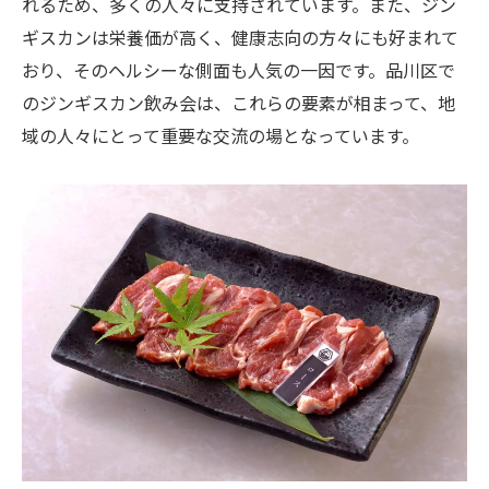
れるため、多くの人々に支持されています。また、ジン
ケーション効果
ギスカンは栄養価が高く、健康志向の方々にも好まれて
ジンギスカンの起源と品川区での楽しみ方を徹
おり、そのヘルシーな側面も人気の一因です。品川区で
底解説
のジンギスカン飲み会は、これらの要素が相まって、地
ジンギスカンの歴史と品川区での役割
域の人々にとって重要な交流の場となっています。
品川区でのジンギスカンの楽しみ方のバリ
エーション
ジンギスカンの起源を知り品川区で楽しむ
品川区のジンギスカンが進化した背景
ジンギスカンの伝統的な味を品川区で楽し
む
品川区でのジンギスカンの楽しみ方の提案
品川区ジンギスカンスポットでの特別な夜を過
ごす方法
品川区でジンギスカンを楽しむ特別な夜の