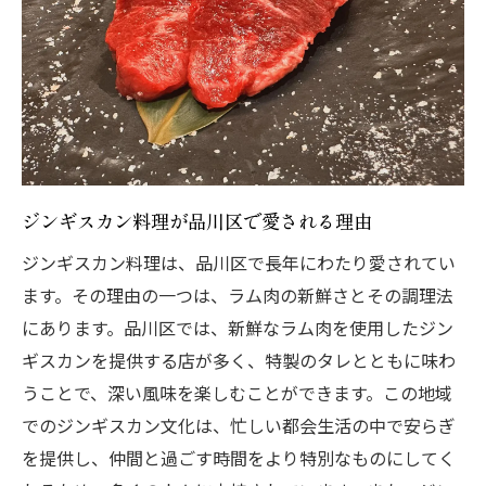
の人気
品川区でのジンギスカンがもたらす美容効
果
ジンギスカンを通じて深める仲間との絆は品川
区でどのように作られるか
ジンギスカンが仲間との絆を深める理由
ジンギスカン料理が品川区で愛される理由
品川区でのジンギスカンがもたらす交流の
機会
ジンギスカン料理は、品川区で長年にわたり愛されてい
ジンギスカンで築く強い友情の秘訣
ます。その理由の一つは、ラム肉の新鮮さとその調理法
にあります。品川区では、新鮮なラム肉を使用したジン
品川区でのジンギスカン飲み会で得られる
ギスカンを提供する店が多く、特製のタレとともに味わ
絆
うことで、深い風味を楽しむことができます。この地域
ジンギスカンを通じて品川区での関係を築
でのジンギスカン文化は、忙しい都会生活の中で安らぎ
く方法
を提供し、仲間と過ごす時間をより特別なものにしてく
品川区のジンギスカンがもたらすコミュニ