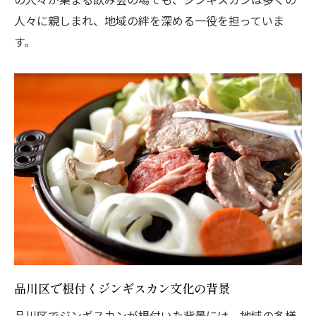
品川区で特に評判の高いジンギスカンスポ
人々に親しまれ、地域の絆を深める一役を担っていま
ット
す。
地元の人が通う品川区のジンギスカン店
品川区で一度は訪れたいジンギスカンの名
所
品川区のジンギスカンを楽しめる穴場
忙しい日常を忘れさせる品川区ジンギスカンの
癒しの時間
品川区でジンギスカンを楽しんでリフレッ
シュ
ジンギスカンで感じる品川区の静かな時間
品川区でのジンギスカンの魅力的な夜の過
ごし方
品川区で根付くジンギスカン文化の背景
ジンギスカンが提供する品川区での癒し効
品川区でジンギスカンが根付いた背景には、地域の多様