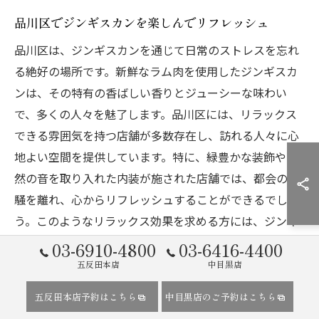
品川区でジンギスカンを楽しんでリフレッシュ
品川区は、ジンギスカンを通じて日常のストレスを忘れ
る絶好の場所です。新鮮なラム肉を使用したジンギスカ
ンは、その特有の香ばしい香りとジューシーな味わい
で、多くの人々を魅了します。品川区には、リラックス
できる雰囲気を持つ店舗が多数存在し、訪れる人々に心
地よい空間を提供しています。特に、緑豊かな装飾や自
然の音を取り入れた内装が施された店舗では、都会の喧
騒を離れ、心からリフレッシュすることができるでしょ
う。このようなリラックス効果を求める方には、ジンギ
スカンでの飲み会が最適です。
03-6910-4800
03-6416-4400
五反田本店
中目黒店
ジンギスカンで感じる品川区の静かな時間
五反田本店予約はこちら
中目黒店のご予約はこちら
品川区でのジンギスカン体験は、静けさを求める人々に