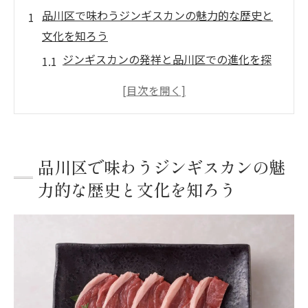
品川区で味わうジンギスカンの魅力的な歴史と
文化を知ろう
ジンギスカンの発祥と品川区での進化を探
る
品川区で根付くジンギスカン文化の背景
ジンギスカン料理が品川区で愛される理由
品川区内で歴史あるジンギスカン店の紹介
品川区で味わうジンギスカンの魅
ジンギスカンの伝統を継承する品川区の魅
力的な歴史と文化を知ろう
力
品川区のジンギスカン文化の未来を考える
ジンギスカン飲み会で心地よい交流を品川区で
どう楽しむか
品川区でジンギスカン飲み会を開く際のポ
イント