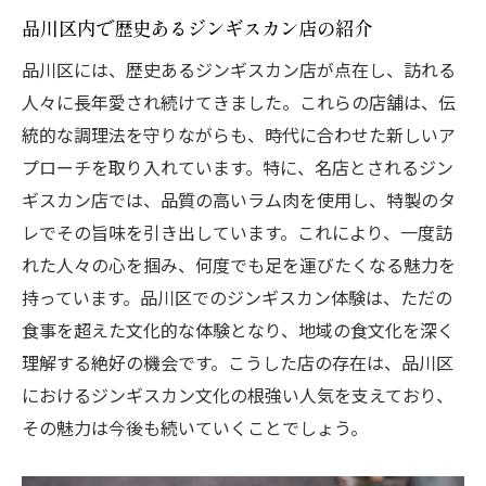
計画
品川区内で歴史あるジンギスカン店の紹介
ジンギスカンで特別なイベントを品川区で
品川区には、歴史あるジンギスカン店が点在し、訪れる
開催する方法
人々に長年愛され続けてきました。これらの店舗は、伝
品川区ジンギスカンスポットでの特別な体
統的な調理法を守りながらも、時代に合わせた新しいア
験
プローチを取り入れています。特に、名店とされるジン
ギスカン店では、品質の高いラム肉を使用し、特製のタ
ジンギスカンを楽しむ品川区の特別な夜の
レでその旨味を引き出しています。これにより、一度訪
過ごし方
れた人々の心を掴み、何度でも足を運びたくなる魅力を
品川区でのジンギスカンがもたらす思い出
持っています。品川区でのジンギスカン体験は、ただの
作り
食事を超えた文化的な体験となり、地域の食文化を深く
品川区でジンギスカンを満喫する特別なひ
理解する絶好の機会です。こうした店の存在は、品川区
ととき
におけるジンギスカン文化の根強い人気を支えており、
その魅力は今後も続いていくことでしょう。