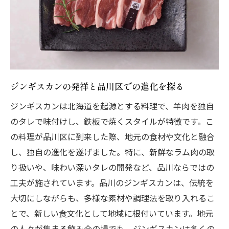
ジンギスカンを囲んでの交流の楽しみ方
ジンギスカン飲み会を成功させるための準
備
品川区のジンギスカン飲み会でのおすすめ
の過ごし方
ジンギスカンの発祥と品川区での進化を探る
ジンギスカン飲み会でのゲームや話題のア
ジンギスカンは北海道を起源とする料理で、羊肉を独自
イデア
のタレで味付けし、鉄板で焼くスタイルが特徴です。こ
品川区でのジンギスカン飲み会後のおすす
の料理が品川区に到来した際、地元の食材や文化と融合
めスポット
し、独自の進化を遂げました。特に、新鮮なラム肉の取
新鮮なラム肉を堪能！品川区ジンギスカンのお
り扱いや、味わい深いタレの開発など、品川ならではの
すすめスポット
工夫が施されています。品川のジンギスカンは、伝統を
品川区で人気のジンギスカン店を訪れる
大切にしながらも、多様な素材や調理法を取り入れるこ
とで、新しい食文化として地域に根付いています。地元
新鮮なラム肉が楽しめる品川区の名店
の人々が集まる飲み会の場でも、ジンギスカンは多くの