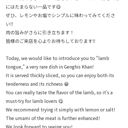
にはたまらない一品です😋
ぜひ、レモンやお塩でシンプルに味わってみてくださ
い‼︎
肉の旨みがさらに引き立ちます！
皆様のご来店を心よりお待ちしております‼︎
Today, we would like to introduce you to "lamb
tongue," a very rare dish in Genghis Khan!
It is served thickly sliced, so you can enjoy both its
tenderness and its richness 😁
You can really taste the flavor of the lamb, so it's a
must-try for lamb lovers 😋
We recommend trying it simply with lemon or salt! ︎
The umami of the meat is further enhanced!
We look forward to seeing you! ︎