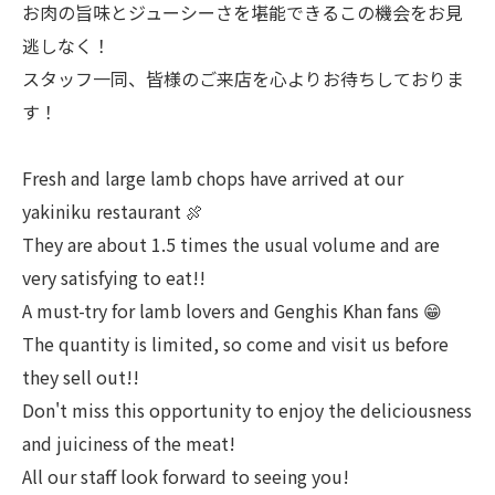
お肉の旨味とジューシーさを堪能できるこの機会をお見
逃しなく！
スタッフ一同、皆様のご来店を心よりお待ちしておりま
す！
Fresh and large lamb chops have arrived at our
yakiniku restaurant 🍖
They are about 1.5 times the usual volume and are
very satisfying to eat!!
A must-try for lamb lovers and Genghis Khan fans 😁
The quantity is limited, so come and visit us before
they sell out!!
Don't miss this opportunity to enjoy the deliciousness
and juiciness of the meat!
All our staff look forward to seeing you!