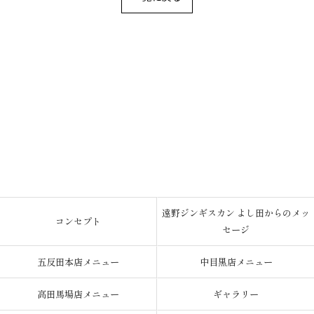
遠野ジンギスカン よし田からのメッ
コンセプト
セージ
五反田本店メニュー
中目黒店メニュー
高田馬場店メニュー
ギャラリー